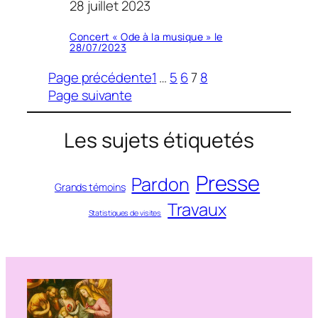
28 juillet 2023
Concert « Ode à la musique » le
28/07/2023
Page précédente
1
…
5
6
7
8
Page suivante
Les sujets étiquetés
Presse
Pardon
Grands témoins
Travaux
Statistiques de visites