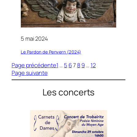
5 mai 2024
Le Pardon de Penvern (2024)
Page précédente
1
…
5
6
7
8
9
…
12
Page suivante
Les concerts