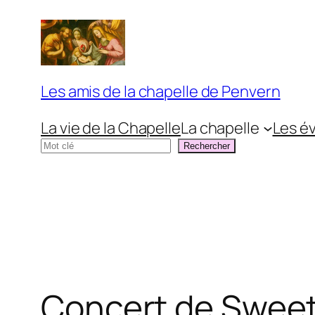
Aller
au
contenu
Les amis de la chapelle de Penvern
La vie de la Chapelle
La chapelle
Les é
Rechercher
Rechercher
Concert de Sweet