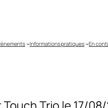
vènements
Informations pratiques
En cont
 Touch Trio le 17/08