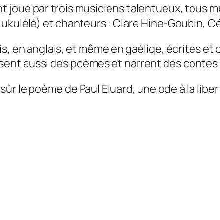
 joué par trois musiciens talentueux, tous mu
 ukulélé) et chanteurs : Clare Hine-Goubin, C
is, en anglais, et même en gaéliqe, écrites et
ls lisent aussi des poèmes et narrent des contes
r le poème de Paul Eluard, une ode à la liberté