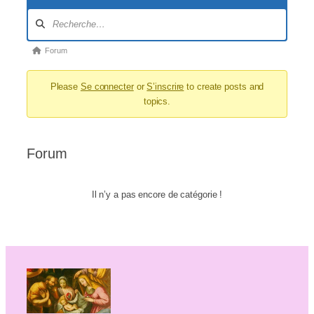
Navigation
du
forum
Fil
Forum
d’Ariane
Please
Se connecter
or
S’inscrire
to create posts and
du
topics.
forum –
Vous
êtes
Forum
ici :
Il n’y a pas encore de catégorie !