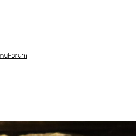
inu
Forum