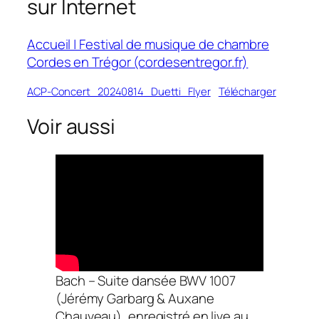
sur Internet
Accueil | Festival de musique de chambre
Cordes en Trégor (cordesentregor.fr)
ACP-Concert_20240814_Duetti_Flyer
Télécharger
Voir aussi
Bach – Suite dansée BWV 1007
(Jérémy Garbarg & Auxane
Chauveau), enregistré en live au