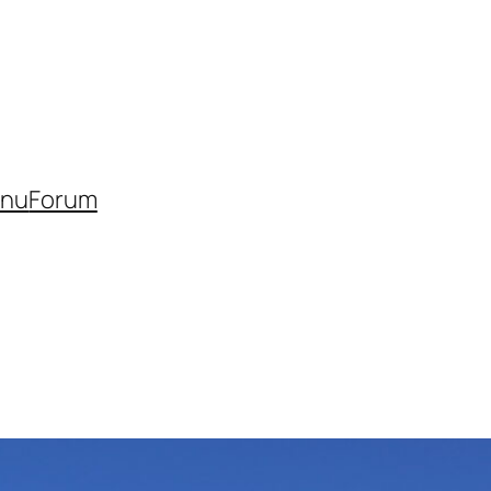
inu
Forum