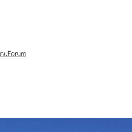
inu
Forum