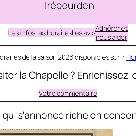
Trébeurden
Adhérer et
Les infos
Les horaires
Les avis
nous aider
oraires de la saison 2026 disponibles sur >
Hor
siter la Chapelle ? Enrichissez 
Votre commentaire
POUR VOUS ABONNER A NOTRE
qui s’annonce riche en concer
NEWSLETTER