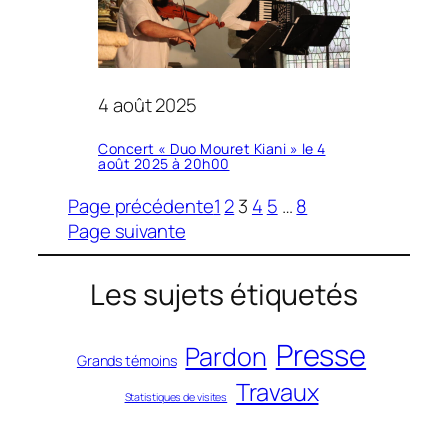
4 août 2025
Concert « Duo Mouret Kiani » le 4
août 2025 à 20h00
Page précédente
1
2
3
4
5
…
8
Page suivante
Les sujets étiquetés
Presse
Pardon
Grands témoins
Travaux
Statistiques de visites