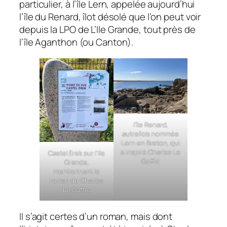
particulier, à l’île Lern, appelée aujourd’hui
l’île du Renard, îlot désolé que l’on peut voir
depuis la LPO de L’Ile Grande, tout près de
l’île Aganthon (ou Canton).
l’île Renard,
autrefois nommée
Lern en Breton, qui
a inspiré Charles Le
Castel Erek sur l’Ile
Goffic
Grande,
mentionnant le
roman de Charles
Le Goffic
Il s’agit certes d’un roman, mais dont