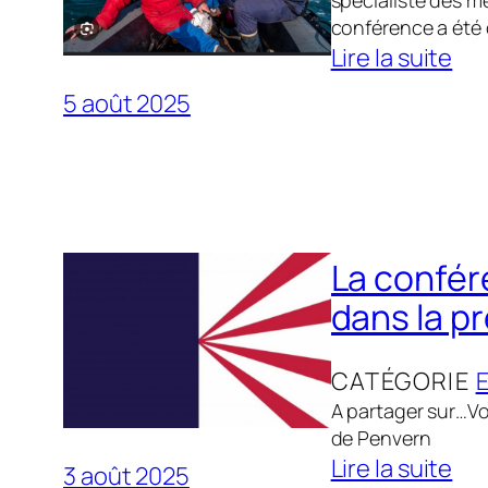
spécialiste des m
I
e
conférence a été 
Lire la suite
M
x
:
A
p
5 août 2025
C
L
o
o
s
n
»
i
f
d
t
é
e
i
La confér
r
R
o
dans la p
e
â
n
n
m
d
CATÉGORIE
c
i
e
A partager sur…Vo
e
n
p
de Penvern
s
e
h
Lire la suite
3 août 2025
u
d