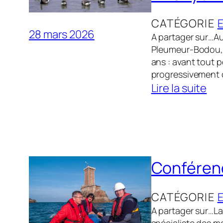
:
CATÉGORIE
e
28 mars 2026
A partager sur…A
x
Pleumeur-Bodou, K
p
ans : avant tout p
o
progressivement 
s
Lire la suite
i
:
t
A
i
N
o
N
n
O
Conférenc
«
N
C
CATÉGORIE
A
E
A partager sur…La 
N
: