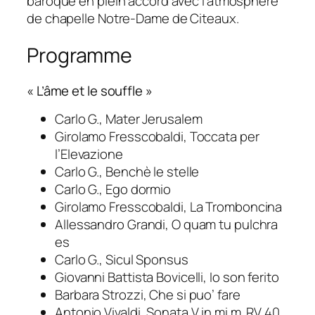
baroque en plein accord avec l’atmosphère
de chapelle Notre-Dame de Citeaux.
Programme
« L’âme et le souffle »
Carlo G., Mater Jerusalem
Girolamo Fresscobaldi, Toccata per
l’Elevazione
Carlo G., Benchè le stelle
Carlo G., Ego dormio
Girolamo Fresscobaldi, La Tromboncina
Allessandro Grandi, O quam tu pulchra
es
Carlo G., Sicul Sponsus
Giovanni Battista Bovicelli, Io son ferito
Barbara Strozzi, Che si puo’ fare
Antonio Vivaldi, Sonata V in mi m. RV 40