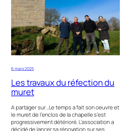
sur
le
lancement
des
travaux
6 mars 2025
Les travaux du réfection du
muret
A partager sur…Le temps a fait son oeuvre et
le muret de l’enclos de la chapelle s’est
progressivement détérioré. L’association a
décidé de lancer sa rénovation sur ses