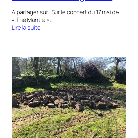
A partager sur…Sur le concert du 17 mai de
« The Mantra ».
:
Lire la suite
Un
artice
du
Télégramme