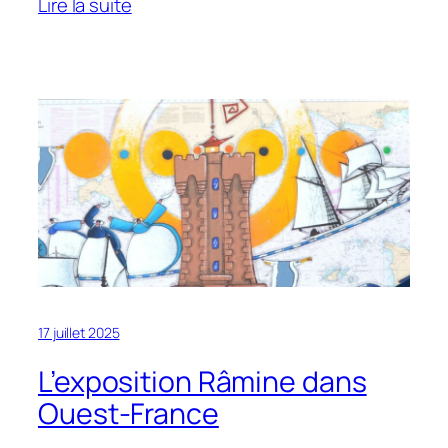
:
Lire la suite
La
conférence
sur
les
phares
de
Bretagne
du
5
août
annoncée
dans
la
17 juillet 2025
presse
L’exposition Râmine dans
Ouest-France