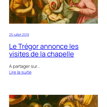
25 juillet 2019
Le Trégor annonce les
visites de la chapelle
A partager sur…
:
Lire la suite
Le
Trégor
annonce
les
visites