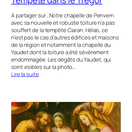
Tempête dans le Trégor
A partager sur…Notre chapelle de Penvern
avec sa nouvelle et robuste toiture n’a pas
souffert de la tempête Ciaran. Hélas, ce
n’est pas le cas d’autres édifices et maisons
de la région et notamment la chapelle du
Yaudet dont la toiture a été sévèrement
endommagée. Les dégâts du Yaudet, qui
sont visibles sur la photo…
:
Lire la suite
Tempête
dans
le
Trégor