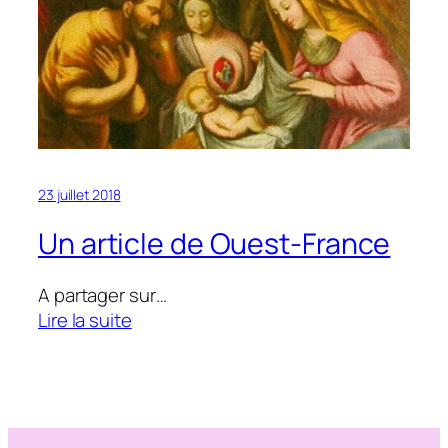
de
la
chapelle
23 juillet 2018
Un article de Ouest-France
A partager sur…
:
Lire la suite
Un
article
de
Ouest-
France