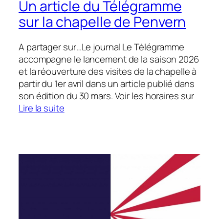
Un article du Télégramme
sur la chapelle de Penvern
A partager sur…Le journal Le Télégramme
accompagne le lancement de la saison 2026
et la réouverture des visites de la chapelle à
partir du 1er avril dans un article publié dans
son édition du 30 mars. Voir les horaires sur
:
Lire la suite
Un
article
du
Télégramme
sur
la
chapelle
de
Penvern