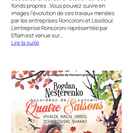
fonds propres . Vous pouvez suivre en
images l’évolution de ces travaux menées
par les entreprises Roncoroni et Lissillour.
L’entreprise Roncoroni représentée par
Eflam est venue sur…
:
Lire la suite
Les
travaux
du
réfection
du
muret