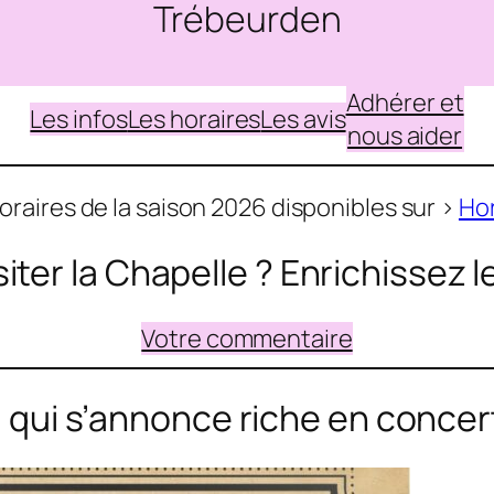
Trébeurden
Adhérer et
Les infos
Les horaires
Les avis
nous aider
oraires de la saison 2026 disponibles sur >
Hor
siter la Chapelle ? Enrichissez 
Votre commentaire
POUR VOUS ABONNER A NOTRE
qui s’annonce riche en concer
NEWSLETTER