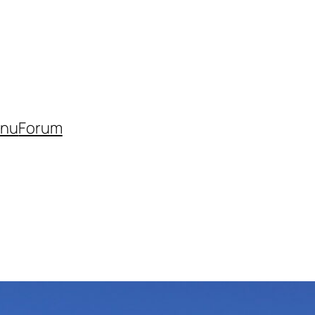
inu
Forum