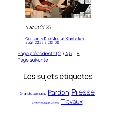
4 août 2025
Concert « Duo Mouret Kiani » le 4
août 2025 à 20h00
Page précédente
1
2
3
4
5
…
8
Page suivante
Les sujets étiquetés
Presse
Pardon
Grands témoins
Travaux
Statistiques de visites