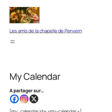
Aller
au
contenu
Les amis de la chapelle de Penvern
My Calendar
A partager sur…
[my_calendar id= »my-calendar »]