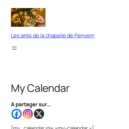
Aller
au
contenu
Les amis de la chapelle de Penvern
My Calendar
A partager sur…
[my_calendar id= »my-calendar »]