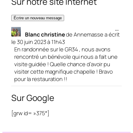
Sur notre site Internet
Ouvrir/
…
Blanc christine
de
Annemasse
a écrit
cette
boîte
le
30 juin 2023
à
11h43
méta.
En randonnée sur le GR34 , nous avons
rencontré un bénévole qui nous a fait une
visite guidée ! Quelle chance d’avoir pu
visiter cette magnifique chapelle ! Bravo
pour la restauration !!
Sur Google
[grw id= »375″]