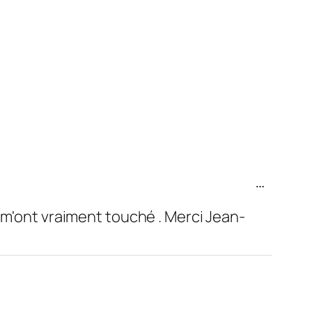
Ouvrir/Fer
…
cette
boîte
e m'ont vraiment touché . Merci Jean-
méta.