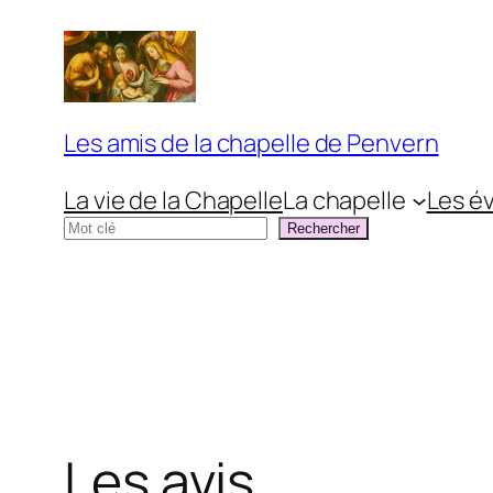
Aller
au
contenu
Les amis de la chapelle de Penvern
La vie de la Chapelle
La chapelle
Les é
Rechercher
Rechercher
Les avis