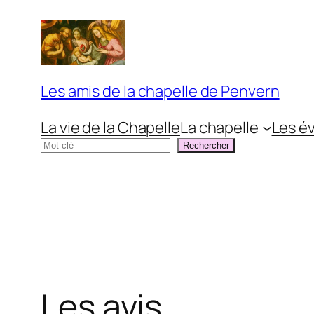
Aller
au
contenu
Les amis de la chapelle de Penvern
La vie de la Chapelle
La chapelle
Les é
Rechercher
Rechercher
Les avis