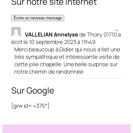
Sur notre site Internet
Ouvrir/
…
VALLELIAN Annelyse
de
Thoiry 01710
a
cette
boîte
écrit le
10 septembre 2023
à
11h49
méta.
Merci beaucoup à Didier qui nous a fait une
très sympathique et intéressante visite de
cette jolie chapelle. Une belle surprise sur
notre chemin de randonnée
Sur Google
[grw id= »375″]