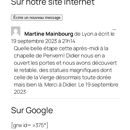
Sur notre site Internet
Ouvrir/
…
Martine Mainbourg
de
Lyon
a écrit le
cette
boîte
19 septembre 2023
à
21h14
méta.
Quelle belle étape cette après-midi à la
chapelle de Penvern! Didier nous en a
ouvert les portes et nous avons découvert
le retable, des statues magnifiques dont
celle de la Vierge désormais toute dorée
mais bien là. Merci à Didier. Le 19 septembre
2023
Sur Google
[grw id= »375″]