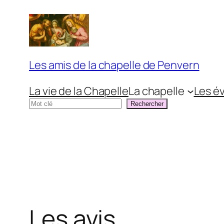
Aller
au
contenu
Les amis de la chapelle de Penvern
La vie de la Chapelle
La chapelle
Les é
Rechercher
Rechercher
Les avis