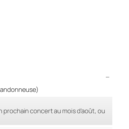
Ouvrir/Fer
…
cette
boîte
 (randonneuse)
méta.
n prochain concert au mois d'août, ou