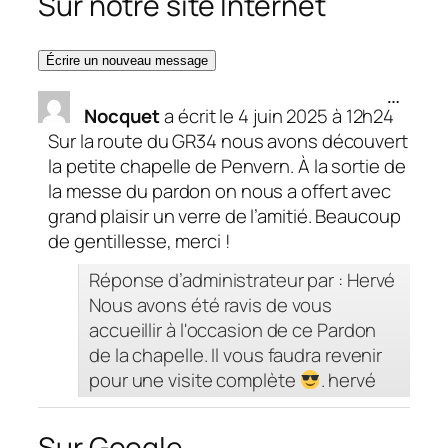
Sur notre site Internet
Ouvrir/
…
Nocquet
a écrit le
4 juin 2025
à
12h24
cette
boîte
Sur la route du GR34 nous avons découvert
méta.
la petite chapelle de Penvern. À la sortie de
la messe du pardon on nous a offert avec
grand plaisir un verre de l’amitié. Beaucoup
de gentillesse, merci !
Réponse d’administrateur par : Hervé
Nous avons été ravis de vous
accueillir à l'occasion de ce Pardon
de la chapelle. Il vous faudra revenir
pour une visite complète
. hervé
Sur Google