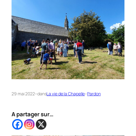
29 mai 2022
–
dans
La vie de la Chapelle
–
Pardon
A partager sur…