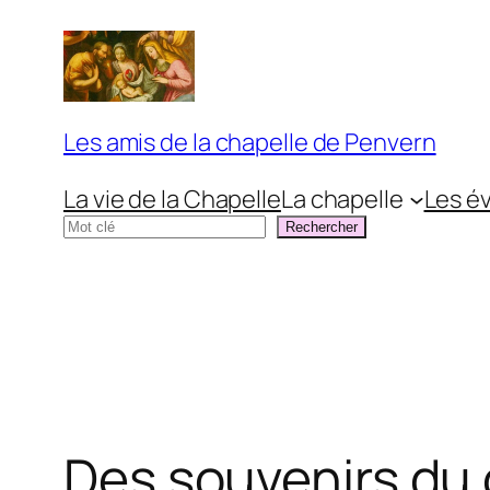
Aller
au
contenu
Les amis de la chapelle de Penvern
La vie de la Chapelle
La chapelle
Les é
Rechercher
Rechercher
Des souvenirs du