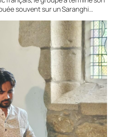
blic français, le groupe a terminé son
 jouée souvent sur un Saranghi…