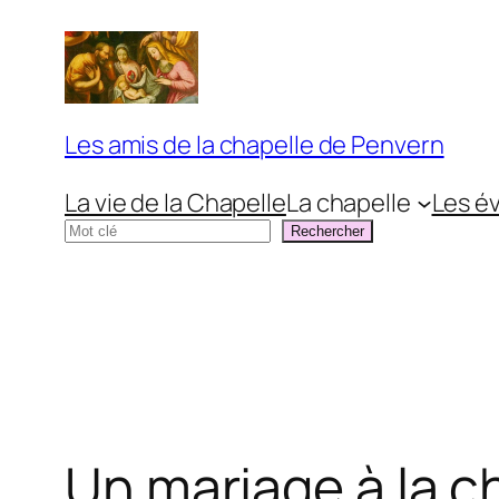
Aller
au
contenu
Les amis de la chapelle de Penvern
La vie de la Chapelle
La chapelle
Les é
Rechercher
Rechercher
Un mariage à la c