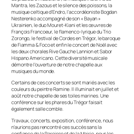
Mantra, les Zazous et le silence des poissons, la
musique celtique d’Endro, l’accordéoniste Bogdan
Nesterenko accompagné de son « Bayan »
Ukrainien, le duo Mouret-Kiani et les œuvres de
François Francoeur, le flamenco-lyrique du Trio
Zorongo, le festival de Cordes en Trégor, le baroque
de Fiamma & Foco et enfin le concert de Noël avec
les deux chorales Rive Gauche Lannion et Sabor
Hispano Americano. Cette diversité musicale
démontre l’ouverture de notre chapelle aux
musiques du monde.
Certains de ces concerts se sont mariés avec les
couleurs du peintre Ramine. Il illuminait en juillet et
août notre chapelle de ses toiles marines. Une
conférence sur les phares du Trégor faisait
également salle comble.
Travaux, concerts, exposition, conférence, nous
n’aurions pas rencontré ces succès sans la
confiance de la Paroisse et de la Mairie, nous les