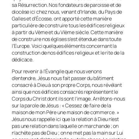
sa Résurrection. Nos fondateurs de paroisse et de
diocèse ici chez nous, venant d’Irlande, du Pays de
Galles et d’Écosse, ont apporté cette manière
particulière de construire tous les édifices religieux
à partir du Vème et du VIème siècle. Cette manière
de construire nos églises s’est étendue dans toute
l’Europe. Voici quelques éléments concernant la
construction de nos édifices religieux et le rite de la
dédicace.
Pour revenir à l’Évangile que nous venons
d’entendre, Jésus nous fait passer du bâtiment
consacré à Dieu à son propre Corps, nous révélant
ainsi que nos édifices consacrés représentent le
Corps du Christ dont ils sont l’image. Arrêtons-nous
sur la parole de Jésus : « Cessez de faire de la
maison de mon Père une maison de commerce. »
Jésus nous rappelle ici que la relation à Dieu n’est
pas une relation dans laquelle on marchande ; on
n’achète pas de Dieu ; on ne met pas la main sur Lui