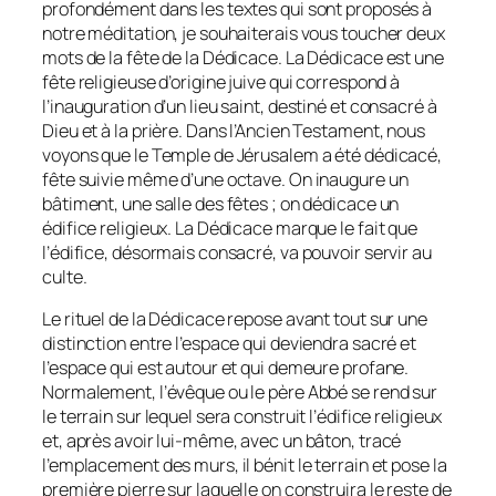
profondément dans les textes qui sont proposés à
notre méditation, je souhaiterais vous toucher deux
mots de la fête de la Dédicace. La Dédicace est une
fête religieuse d’origine juive qui correspond à
l’inauguration d’un lieu saint, destiné et consacré à
Dieu et à la prière. Dans l’Ancien Testament, nous
voyons que le Temple de Jérusalem a été dédicacé,
fête suivie même d’une octave. On inaugure un
bâtiment, une salle des fêtes ; on dédicace un
édifice religieux. La Dédicace marque le fait que
l’édifice, désormais consacré, va pouvoir servir au
culte.
Le rituel de la Dédicace repose avant tout sur une
distinction entre l’espace qui deviendra sacré et
l’espace qui est autour et qui demeure profane.
Normalement, l’évêque ou le père Abbé se rend sur
le terrain sur lequel sera construit l’édifice religieux
et, après avoir lui-même, avec un bâton, tracé
l’emplacement des murs, il bénit le terrain et pose la
première pierre sur laquelle on construira le reste de