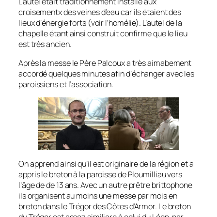
L’autel était traditionnement installé aux
croisementx des veines d’eau car ils étaient des
lieux d’énergie forts (voir l’homélie). L’autel de la
chapelle étant ainsi construit confirme que le lieu
est très ancien.
Après la messe le Père Palcoux a très aimabement
accordé quelques minutes afin d’échanger avec les
paroissiens et l’association.
On apprend ainsi qu’il est originaire de la région et a
appris le breton à la paroisse de Ploumilliau vers
l’âge de de 13 ans. Avec un autre prêtre brittophone
ils organisent au moins une messe par mois en
breton dans le Trégor des Côtes d’Armor. Le breton
du Trégor est assez similiare à celui du Léon, par