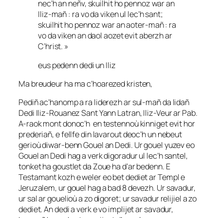
nec’h an neñv, skuilhit ho pennoz war an
Iliz-mañ : ra vo da viken ul lec’h sant;
skuilhit ho pennoz war an aoter-mañ : ra
vo da viken an daol aozet evit aberzh ar
C’hrist. »
eus pedenn dedi un Iliz
Ma breudeur ha ma c’hoarezed kristen,
Pediñ ac’hanomp a ra liderezh ar sul-mañ da lidañ
Dedi Iliz-Rouanez Sant Yann Latran, Iliz-Veur ar Pab.
A-raok mont donoc’h en testennoù kinniget evit hor
prederiañ, e fellfe din lavarout deoc’h un nebeut
gerioù diwar-benn Gouel an Dedi. Ur gouel yuzev eo
Gouel an Dedi hag a verk digoradur ul lec’h santel,
tonket ha goustlet da Zoue ha d’ar bedenn. E
Testamant kozh e weler eo bet dediet ar Templ e
Jeruzalem, ur gouel hag a bad 8 devezh. Ur savadur,
ur sal ar gouelioù a zo digoret; ur savadur relijiel a zo
dediet. An dedi a verk e vo implijet ar savadur,