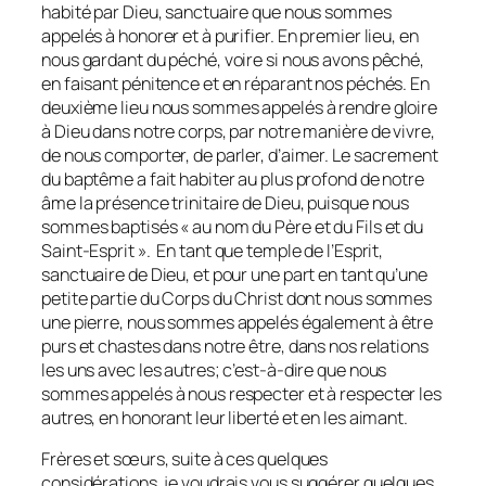
habité par Dieu, sanctuaire que nous sommes
appelés à honorer et à purifier. En premier lieu, en
nous gardant du péché, voire si nous avons pêché,
en faisant pénitence et en réparant nos péchés. En
deuxième lieu nous sommes appelés à rendre gloire
à Dieu dans notre corps, par notre manière de vivre,
de nous comporter, de parler, d’aimer. Le sacrement
du baptême a fait habiter au plus profond de notre
âme la présence trinitaire de Dieu, puisque nous
sommes baptisés « au nom du Père et du Fils et du
Saint-Esprit ». En tant que temple de l’Esprit,
sanctuaire de Dieu, et pour une part en tant qu’une
petite partie du Corps du Christ dont nous sommes
une pierre, nous sommes appelés également à être
purs et chastes dans notre être, dans nos relations
les uns avec les autres; c’est-à-dire que nous
sommes appelés à nous respecter et à respecter les
autres, en honorant leur liberté et en les aimant.
Frères et sœurs, suite à ces quelques
considérations, je voudrais vous suggérer quelques