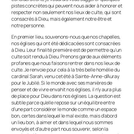
pistes concrètes qui peuvent nous aider à honorer et
respecter non seulement nos lieux de culte, qui sont
consacrés à Dieu, mais également notre être et
notre personne.
En premier lieu, souvenons-nous que nos chapelles,
nos églises qui ont été dédicacées sont consacrées
à Dieu. Leur finalité première est de permettre qu’un
culte soit rendu à Dieu. Prenons garde aux éléments
profanes que nous faisons rentrer dans nos lieux de
culte. Je renvoie pour cela à la très belle homélie du
cardinal Sarah, venu cet été à Sainte-Anne-d’Auray
pour le Jubilé. Si le monde avec ses manières de
penser et de vivre envahit nos églises, il n’y aura plus
de place pour Dieu dans nos églises. La question est
subtile parce qu’elle repose sur un équilibre entre
d’une part considérer le monde comme un espace
bon, certes dans lequel le mal existe, mais d’abord
un lieu bon, à aimer et dans lequel nous sommes
envoyés et d’autre part nous souvenir, selon la