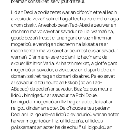
bremañ konsakret, servijout d’azeul.
Lid an Dedi a zo diazezet war an diforc’h etre al lec’h
a zeuio da vezañ sakret hag al lec’h a zo en-dro hag a
chom disakr. An eskob pe an Tad-Abad a zeu war an
dachenn ma vo savet ar savadur relijiel warnañ ha,
goude bezañ treset e-unan gant ur vazh linenn ar
mogerioù, e vennig an dachenn ha lakaat a ra ar
maen kentañ ma vo savet ar peurrest eus ar savadur
warnañ. D’ar mare-se e ro d’an Iliz hec’h anv, da
skouer Iliz Itron Varia. Ar harzh merket, a glotfe gant
mogerioù ar savadur, a ziskouez an disparti etre an
domani sakret hag an domani disakret. Pa eo savet
ar savadur, e teu neuze an Eskob (pe an Tad-
ABabad) da zediañ ar savadur. Bez ‘ez eus meur a
lidoù : binnigadur ar savadur ha Pobl Doue,
binnigadur mogerioù an Iliz hag an aoter, lakaat ar
religoù dindan an aoter. Da c’houde e teu pedenn
Dedi an Iliz, goude-se lidoù oleviadurioù war an aoter
ha war mogerioù an Iliz, ul lid ezañs, ul lid eus
gwiskamant an aoter ha da echuiñ ul lid gouloù an