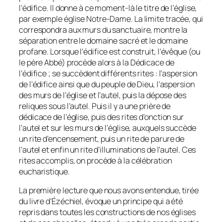
l’édifice. Il donne à ce moment-là le titre de l’église,
par exemple église Notre-Dame. La limite tracée, qui
correspondra aux murs du sanctuaire, montre la
séparation entre le domaine sacré et le domaine
profane. Lorsque l’édifice est construit, l’évêque (ou
le père Abbé) procède alors à la Dédicace de
l’édifice ; se succèdent différents rites : l’aspersion
de l’édifice ainsi que du peuple de Dieu, l’aspersion
des murs de l’église et l’autel, puis la dépose des
reliques sous l’autel. Puis il y a une prière de
dédicace de l’église, puis des rites d’onction sur
l’autel et sur les murs de l’église, auxquels succède
un rite d’encensement, puis un rite de parure de
l’autel et enfin un rite d’illuminations de l’autel. Ces
rites accomplis, on procède à la célébration
eucharistique.
La première lecture que nous avons entendue, tirée
du livre d’Ézéchiel, évoque un principe qui a été
repris dans toutes les constructions de nos églises