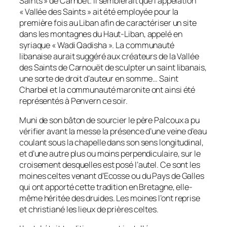
Saints » de Carnoët. Il semblerait que l’appelation
« Vallée des Saints » ait été employée pour la
première fois au Liban afin de caractériser un site
dans les montagnes du Haut-Liban, appelé en
syriaque « Wadi Qadisha ». La communauté
libanaise aurait suggéré aux créateurs de la Vallée
des Saints de Carnouët de sculpter un saint libanais,
une sorte de droit d’auteur en somme… Saint
Charbel et la communauté maronite ont ainsi été
représentés à Penvern ce soir.
Muni de son bâton de sourcier le père Palcoux a pu
vérifier avant la messe la présence d’une veine d’eau
coulant sous la chapelle dans son sens longitudinal,
et d’une autre plus ou moins perpendiculaire, sur le
croisement desquelles est posé l’autel. Ce sont les
moines celtes venant d’Ecosse ou du Pays de Galles
qui ont apporté cette tradition en Bretagne, elle-
même héritée des druides. Les moines l’ont reprise
et christiané les lieux de prières celtes.