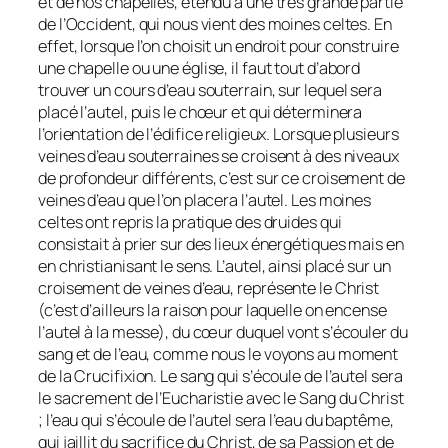
et de nos chapelles, étendu à une très grande partie
de l’Occident, qui nous vient des moines celtes. En
effet, lorsque l’on choisit un endroit pour construire
une chapelle ou une église, il faut tout d’abord
trouver un cours d’eau souterrain, sur lequel sera
placé l’autel, puis le chœur et qui déterminera
l’orientation de l’édifice religieux. Lorsque plusieurs
veines d’eau souterraines se croisent à des niveaux
de profondeur différents, c’est sur ce croisement de
veines d’eau que l’on placera l’autel. Les moines
celtes ont repris la pratique des druides qui
consistait à prier sur des lieux énergétiques mais en
en christianisant le sens. L’autel, ainsi placé sur un
croisement de veines d’eau, représente le Christ
(c’est d’ailleurs la raison pour laquelle on encense
l’autel à la messe), du cœur duquel vont s’écouler du
sang et de l’eau, comme nous le voyons au moment
de la Crucifixion. Le sang qui s’écoule de l’autel sera
le sacrement de l’Eucharistie avec le Sang du Christ
; l’eau qui s’écoule de l’autel sera l’eau du baptême,
qui jaillit du sacrifice du Christ, de sa Passion et de